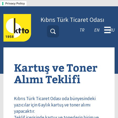
Privacy Policy
Kıbrıs Türk Ticaret Odası
☰
TR
EN
RU
Kartuş ve Toner
Alımı Teklifi
Kıbrıs Türk Ticaret Odası oda bünyesindeki
yazıcılar için 6 aylık kartuş ve toner alımı
yapacaktır.
Teklif içerisinde kartuş ve tonerlerin birim ve