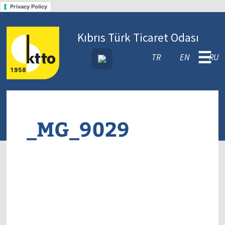
Privacy Policy
Kıbrıs Türk Ticaret Odası
☰
TR
EN
RU
_MG_9029