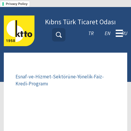
Privacy Policy
Kıbrıs Türk Ticaret Odası
☰
TR
EN
RU
Esnaf-ve-Hizmet-Sektörüne-Yönelik-Faiz-
Kredi-Programı