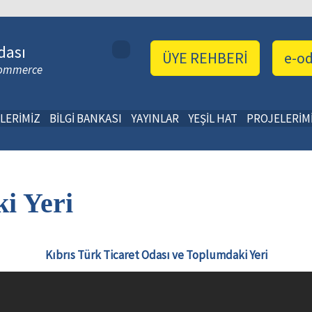
dası
ÜYE REHBERİ
e-o
 Commerce
LERİMİZ
BİLGİ BANKASI
YAYINLAR
YEŞİL HAT
PROJELERİM
i Yeri
Kıbrıs Türk Ticaret Odası ve Toplumdaki Yeri