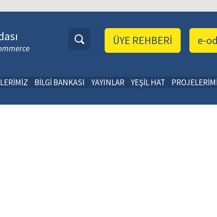
dası
ÜYE REHBERİ
e-o
 Commerce
LERİMİZ
BİLGİ BANKASI
YAYINLAR
YEŞİL HAT
PROJELERİM