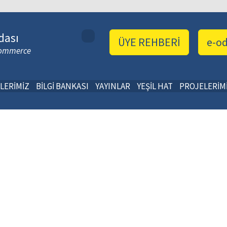
dası
ÜYE REHBERİ
e-o
 Commerce
LERİMİZ
BİLGİ BANKASI
YAYINLAR
YEŞİL HAT
PROJELERİM