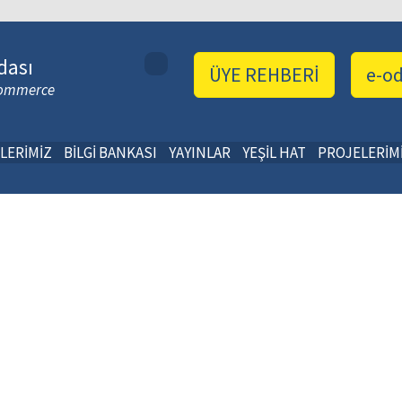
dası
ÜYE REHBERİ
e-o
 Commerce
LERİMİZ
BİLGİ BANKASI
YAYINLAR
YEŞİL HAT
PROJELERİM