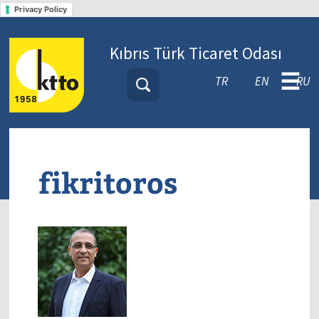
Privacy Policy
Kıbrıs Türk Ticaret Odası
☰
TR
EN
RU
fikritoros