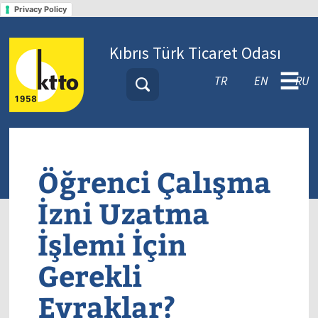
Privacy Policy
Kıbrıs Türk Ticaret Odası
☰
TR
EN
RU
Öğrenci Çalışma
İzni Uzatma
İşlemi İçin
Gerekli
Evraklar?