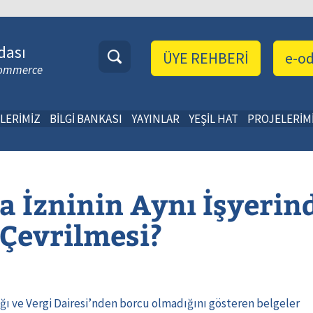
dası
ÜYE REHBERİ
e-o
 Commerce
LERİMİZ
BİLGİ BANKASI
YAYINLAR
YEŞİL HAT
PROJELERİM
a İzninin Aynı İşyeri
 Çevrilmesi?
dığı ve Vergi Dairesi’nden borcu olmadığını gösteren belgeler