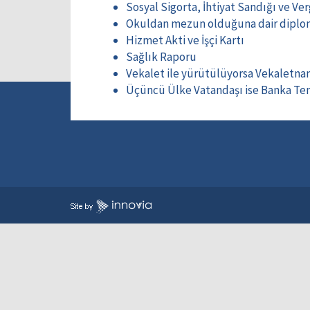
Sosyal Sigorta, İhtiyat Sandığı ve Ver
Okuldan mezun olduğuna dair diplo
Hizmet Akti ve İşçi Kartı
Sağlık Raporu
Vekalet ile yürütülüyorsa Vekaletn
Üçüncü Ülke Vatandaşı ise Banka T