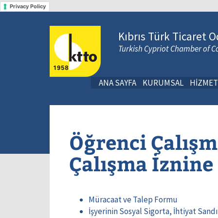
Privacy Policy
Kıbrıs Türk Ticaret O
Turkish Cypriot Chamber of
ANA SAYFA
KURUMSAL
HİZMET
Öğrenci Çalışm
Çalışma İznine
Müracaat ve Talep Formu
İşyerinin Sosyal Sigorta, İhtiyat San