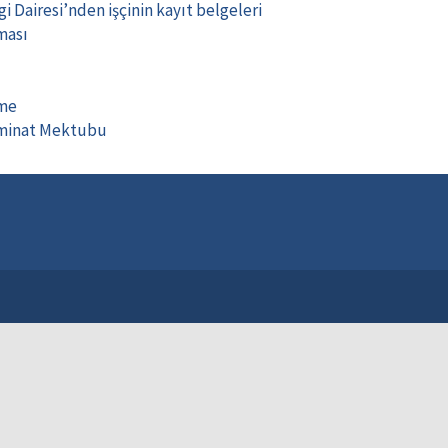
gi Dairesi’nden işçinin kayıt belgeleri
ması
ame
eminat Mektubu