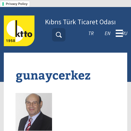
Privacy Policy
Kıbrıs Türk Ticaret Odası
☰
TR
EN
RU
gunaycerkez