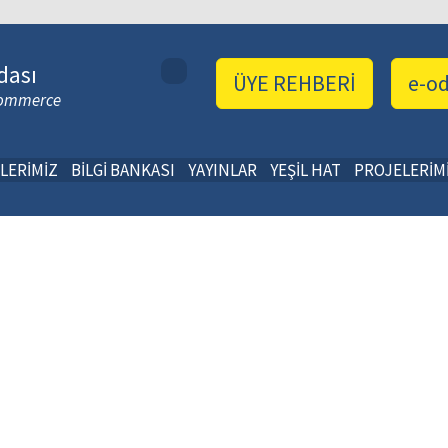
dası
ÜYE REHBERİ
e-o
 Commerce
LERİMİZ
BİLGİ BANKASI
YAYINLAR
YEŞİL HAT
PROJELERİM