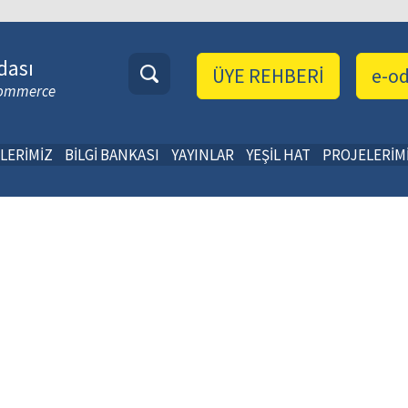
dası
ÜYE REHBERİ
e-o
 Commerce
LERİMİZ
BİLGİ BANKASI
YAYINLAR
YEŞİL HAT
PROJELERİM