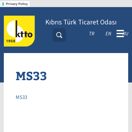
Privacy Policy
Kıbrıs Türk Ticaret Odası
☰
TR
EN
RU
MS33
MS33