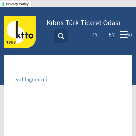
Privacy Policy
Kıbrıs Türk Ticaret Odası
☰
TR
EN
RU
ssddogumizni