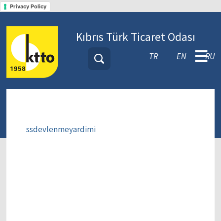
Privacy Policy
Kıbrıs Türk Ticaret Odası
☰
TR
EN
RU
ssdevlenmeyardimi