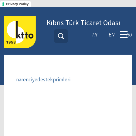
Privacy Policy
Kıbrıs Türk Ticaret Odası
☰
TR
EN
RU
narenciyedestekprimleri