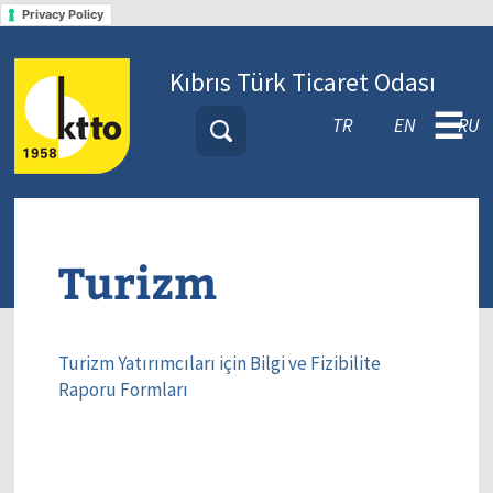
Privacy Policy
Kıbrıs Türk Ticaret Odası
☰
TR
EN
RU
Turizm
Turizm Yatırımcıları için Bilgi ve Fizibilite
Raporu Formları