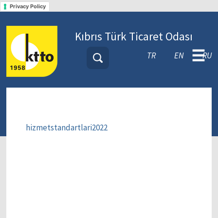
Privacy Policy
Kıbrıs Türk Ticaret Odası
☰
TR
EN
RU
hizmetstandartlari2022