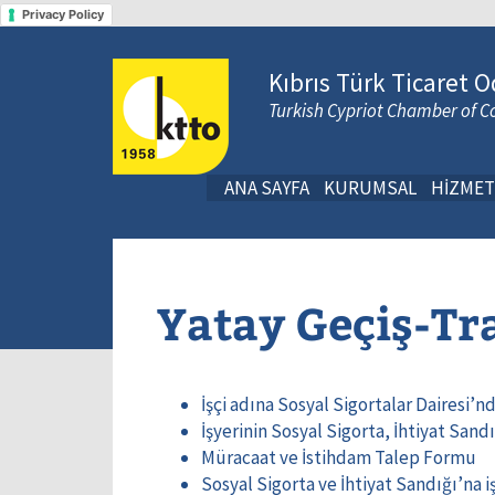
Privacy Policy
Kıbrıs Türk Ticaret O
Turkish Cypriot Chamber of
ANA SAYFA
KURUMSAL
HİZMET
Yatay Geçiş-Tr
İşçi adına Sosyal Sigortalar Dairesi’
İşyerinin Sosyal Sigorta, İhtiyat San
Müracaat ve İstihdam Talep Formu
Sosyal Sigorta ve İhtiyat Sandığı’na i