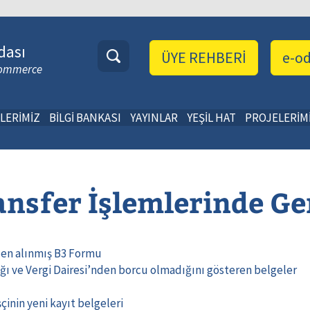
dası
ÜYE REHBERİ
e-o
 Commerce
LERİMİZ
BİLGİ BANKASI
YAYINLAR
YEŞİL HAT
PROJELERİM
ansfer İşlemlerinde Ge
nden alınmış B3 Formu
dığı ve Vergi Dairesi’nden borcu olmadığını gösteren belgeler
şçinin yeni kayıt belgeleri