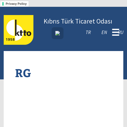
Privacy Policy
Kıbrıs Türk Ticaret Odası
☰
TR
EN
RU
RG