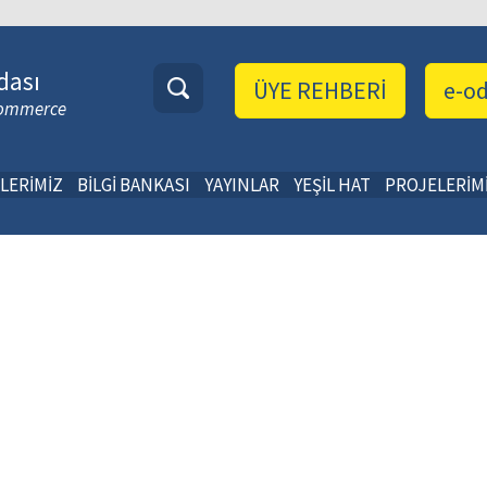
dası
ÜYE REHBERİ
e-o
 Commerce
LERİMİZ
BİLGİ BANKASI
YAYINLAR
YEŞİL HAT
PROJELERİM