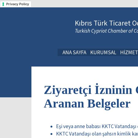
Privacy Policy
Kıbrıs Türk Ticaret O
Turkish Cypriot Chamber of
ANA SAYFA
KURUMSAL
HİZMET
Ziyaretçi İzninin
Aranan Belgeler
Eşi veya anne babası KKTC Vatandaşı ola
KKTC Vatandaşı olan şahsın kimlik ka