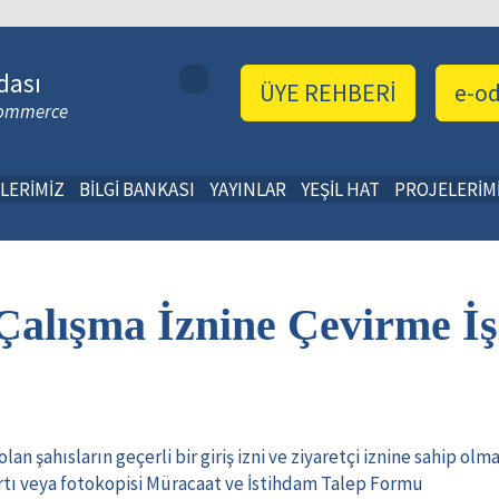
dası
ÜYE REHBERİ
e-o
 Commerce
LERİMİZ
BİLGİ BANKASI
YAYINLAR
YEŞİL HAT
PROJELERİM
 Çalışma İznine Çevirme İş
n şahısların geçerli bir giriş izni ve ziyaretçi iznine sahip olma
rtı veya fotokopisi Müracaat ve İstihdam Talep Formu