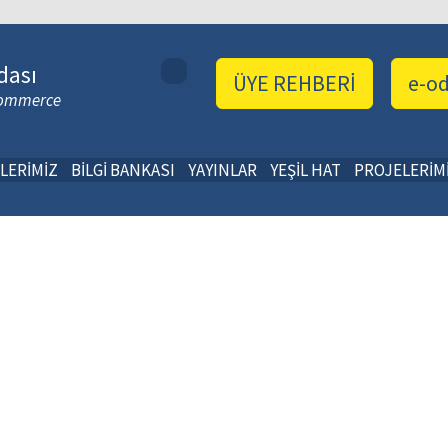
dası
ÜYE REHBERİ
e-o
 Commerce
LERİMİZ
BİLGİ BANKASI
YAYINLAR
YEŞİL HAT
PROJELERİM