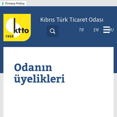
Privacy Policy
Kıbrıs Türk Ticaret Odası
☰
TR
EN
RU
Odanın
üyelikleri