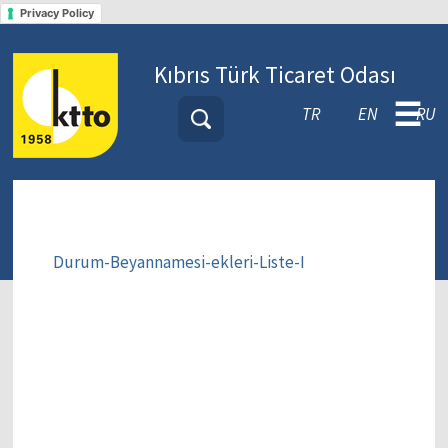
Privacy Policy
Kıbrıs Türk Ticaret Odası
☰
TR
EN
RU
Durum-Beyannamesi-ekleri-Liste-I