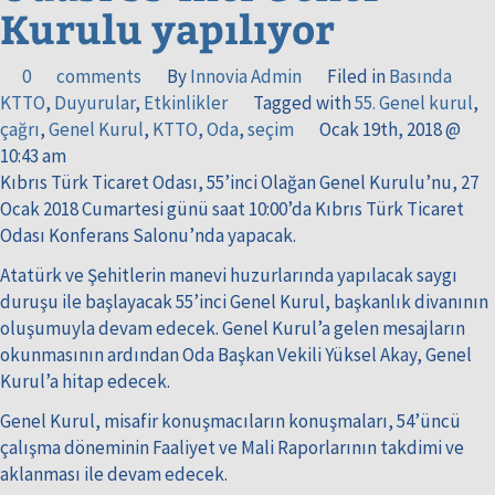
Kurulu yapılıyor
0
comments
By
Innovia Admin
Filed in
Basında
KTTO
,
Duyurular
,
Etkinlikler
Tagged with
55. Genel kurul
,
çağrı
,
Genel Kurul
,
KTTO
,
Oda
,
seçim
Ocak 19th, 2018 @
10:43 am
Kıbrıs Türk Ticaret Odası, 55’inci Olağan Genel Kurulu’nu, 27
Ocak 2018 Cumartesi günü saat 10:00’da Kıbrıs Türk Ticaret
Odası Konferans Salonu’nda yapacak.
Atatürk ve Şehitlerin manevi huzurlarında yapılacak saygı
duruşu ile başlayacak 55’inci Genel Kurul, başkanlık divanının
oluşumuyla devam edecek. Genel Kurul’a gelen mesajların
okunmasının ardından Oda Başkan Vekili Yüksel Akay, Genel
Kurul’a hitap edecek.
Genel Kurul, misafir konuşmacıların konuşmaları, 54’üncü
çalışma döneminin Faaliyet ve Mali Raporlarının takdimi ve
aklanması ile devam edecek.